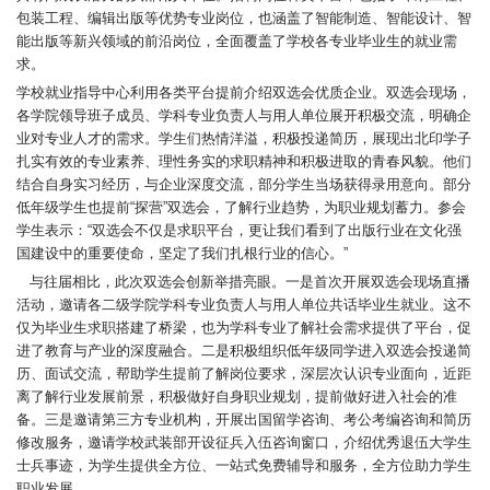
包装工程、编辑出版等优势专业岗位，也涵盖了智能制造、智能设计、智
能出版等新兴领域的前沿岗位，全面覆盖了学校各专业毕业生的就业需
求。
学校就业指导中心利用各类平台提前介绍双选会优质企业。双选会现场，
各学院领导班子成员、学科专业负责人与用人单位展开积极交流，明确企
业对专业人才的需求。学生们热情洋溢，积极投递简历，展现出北印学子
扎实有效的专业素养、理性务实的求职精神和积极进取的青春风貌。他们
结合自身实习经历，与企业深度交流，部分学生当场获得录用意向。部分
低年级学生也提前“探营”双选会，了解行业趋势，为职业规划蓄力。参会
学生表示：“双选会不仅是求职平台，更让我们看到了出版行业在文化强
国建设中的重要使命，坚定了我们扎根行业的信心。”
与往届相比，此次双选会创新举措亮眼。一是首次开展双选会现场直播
活动，邀请各二级学院学科专业负责人与用人单位共话毕业生就业。这不
仅为毕业生求职搭建了桥梁，也为学科专业了解社会需求提供了平台，促
进了教育与产业的深度融合。二是积极组织低年级同学进入双选会投递简
历、面试交流，帮助学生提前了解岗位要求，深层次认识专业面向，近距
离了解行业发展前景，积极做好自身职业规划，提前做好进入社会的准
备。三是邀请第三方专业机构，开展出国留学咨询、考公考编咨询和简历
修改服务，邀请学校武装部开设征兵入伍咨询窗口，介绍优秀退伍大学生
士兵事迹，为学生提供全方位、一站式免费辅导和服务，全方位助力学生
职业发展。