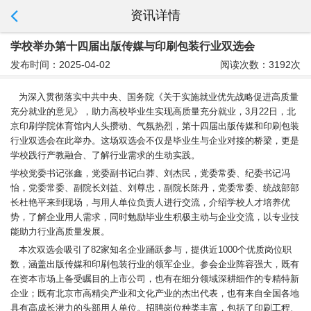
资讯详情
学校举办第十四届出版传媒与印刷包装行业双选会
发布时间：2025-04-02
阅读次数：3192次
为深入贯彻落实中共中央、国务院《关于实施就业优先战略促进高质量
充分就业的意见》，助力高校毕业生实现高质量充分就业，3月22日，北
京印刷学院体育馆内人头攒动、气氛热烈，第十四届出版传媒和印刷包装
行业双选会在此举办。这场双选会不仅是毕业生与企业对接的桥梁，更是
学校践行产教融合、了解行业需求的生动实践。
学校党委书记张鑫，党委副书记白莽、刘杰民，党委常委、纪委书记冯
怡，党委常委、副院长刘益、刘尊忠，副院长陈丹，党委常委、统战部部
长杜艳平来到现场，与用人单位负责人进行交流，介绍学校人才培养优
势，了解企业用人需求，同时勉励毕业生积极主动与企业交流，以专业技
能助力行业高质量发展。
本次双选会吸引了82家知名企业踊跃参与，提供近1000个优质岗位职
数，涵盖出版传媒和印刷包装行业的领军企业。参会企业阵容强大，既有
在资本市场上备受瞩目的上市公司，也有在细分领域深耕细作的专精特新
企业；既有北京市高精尖产业和文化产业的杰出代表，也有来自全国各地
具有高成长潜力的头部用人单位。招聘岗位种类丰富，包括了印刷工程、