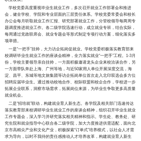
学校党委高度重视毕业生就业工作，多次召开就业工作部署会和推进
会，健全学校、学院和专业层面的三层责任体系。学校党委常委会和校长
办公会每月听取就业工作汇报、研究部署就业工作，分管校领导每两周专
题调度推进就业工作。各二级学院迅速行动，成立就业专班，结合实际，
每周通过党政联席会、就业专题会等形式制定专项行动方案，细化落实多
项举措。
一是“一把手”挂帅，大力访企拓岗促就业。学校党委积极落实教育部来
校调研毕业生就业工作的座谈会精神，全力落实就业“一把手”工程。1-3月
份，学校主要领导亲自挂帅，一方面积极邀请龙头企业来校洽谈合作，另
一方面带队奔赴上海、广州等地，与近50家用人单位开展深度交流，海
淀、昌平、东城等地文旅集团等访企拓岗单位首次走入北印双选会多方位
招聘应届毕业生。通过推动校地合作、校际联盟和校企合作，学校进一步
拓展企业联系，洞察市场需求，拓展岗位来源，为毕业生争取更多高质量
就业机会。
二是“招培就”联动，构建就业育人新生态。各学院及相关部门迅速传达
落实教育部来校调研毕业生就业工作的座谈会精神，组织召开毕业生就业
工作专题会，深入学习并研究落实相关精神和指示。学生处、教务处、研
究生院和就业指导中心联合各二级学院，加大力度推进供需适配，面向北
京市高精尖产业和文化产业，积极探索“订单式”培养模式，以社会人才需
求为导向，以时不我待的责任感推动人才培养改革，构建就业育人新生