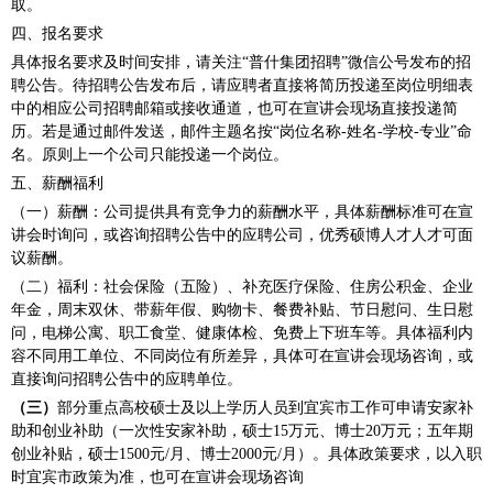
取。
四、报名要求
具体报名要求及时间安排，请关注“普什集团招聘”微信公号发布的招
聘公告。待招聘公告发布后，请应聘者直接将简历投递至岗位明细表
中的相应公司招聘邮箱或接收通道，也可在宣讲会现场直接投递简
历。若是通过邮件发送，邮件主题名按“岗位名称-姓名-学校-专业”命
名。原则上一个公司只能投递一个岗位。
五、薪酬福利
（一）薪酬：公司提供具有竞争力的薪酬水平，具体薪酬标准可在宣
讲会时询问，或咨询招聘公告中的应聘公司，优秀硕博人才人才可面
议薪酬。
（二）福利：社会保险（五险）、补充医疗保险、住房公积金、企业
年金，周末双休、带薪年假、购物卡、餐费补贴、节日慰问、生日慰
问，电梯公寓、职工食堂、健康体检、免费上下班车等。具体福利内
容不同用工单位、不同岗位有所差异，具体可在宣讲会现场咨询，或
直接询问招聘公告中的应聘单位。
（三）
部分重点高校硕士及以上学历人员到宜宾市工作可申请安家补
助和创业补助（一次性安家补助，硕士15万元、博士20万元；五年期
创业补贴，硕士1500元/月、博士2000元/月）。具体政策要求，以入职
时宜宾市政策为准，也可在宣讲会现场咨询