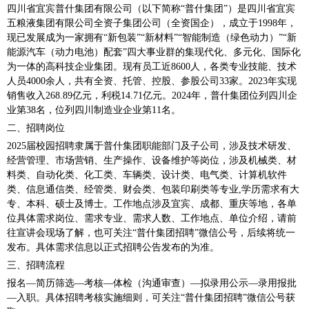
四川省宜宾普什集团有限公司（以下简称“普什集团”）是四川省宜宾
五粮液集团有限公司全资子集团公司（全资国企），成立于1998年，
现已发展成为一家拥有“新包装”“新材料”“智能制造（绿色动力）”“新
能源汽车（动力电池）配套”四大事业群的集现代化、多元化、国际化
为一体的高科技企业集团。现有员工近8600人，各类专业技能、技术
人员4000余人，共有全资、托管、控股、参股公司33家。2023年实现
销售收入268.89亿元，利税14.71亿元。2024年，普什集团位列四川企
业第38名，位列四川制造业企业第11名。
二、招聘岗位
2025届校园招聘隶属于普什集团职能部门及子公司，涉及技术研发、
经营管理、市场营销、生产操作、设备维护等岗位，涉及机械类、材
料类、自动化类、化工类、车辆类、设计类、电气类、计算机软件
类、信息通信类、经管类、财会类、包装印刷类等专业,学历需求有大
专、本科、硕士及博士。工作地点涉及宜宾、成都、重庆等地，各单
位具体需求岗位、需求专业、需求人数、工作地点、单位介绍，请前
往宣讲会现场了解，也可关注“普什集团招聘”微信公号，后续将统一
发布。具体需求信息以正式招聘公告发布的为准。
三、招聘流程
报名—简历筛选—考核—体检（沟通审查）—拟录用公示—录用报批
—入职。具体招聘考核实施细则，可关注“普什集团招聘”微信公号获