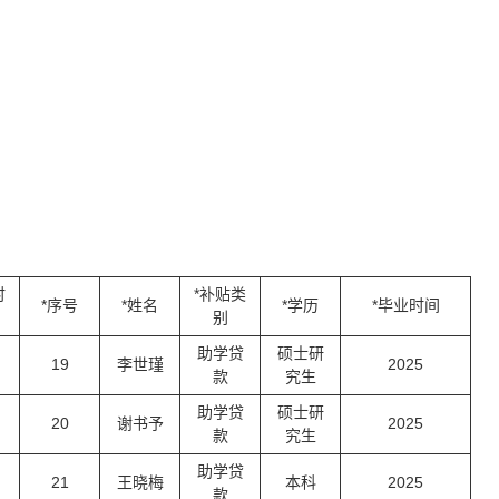
时
*补贴类
*序号
*姓名
*学历
*毕业时间
别
助学贷
硕士研
19
李世瑾
2025
款
究生
助学贷
硕士研
20
谢书予
2025
款
究生
助学贷
21
王晓梅
本科
2025
款