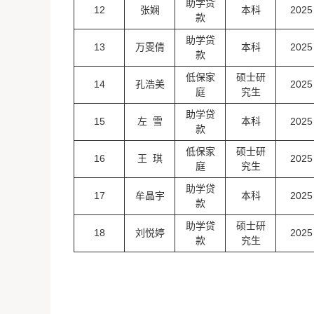
助学贷
12
张娴
本科
2025
款
助学贷
13
万雯倩
本科
2025
款
低保家
硕士研
14
孔浩美
2025
庭
究生
助学贷
15
左 雪
本科
2025
款
低保家
硕士研
16
王 琪
2025
庭
究生
助学贷
17
牟晶宇
本科
2025
款
助学贷
硕士研
18
刘悦婷
2025
款
究生