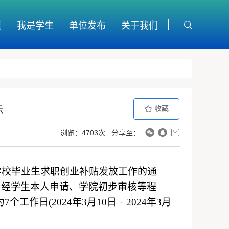
页
我是学生
单位发布
关于我们
示
收藏
浏览：4703次
分享至：
学校毕业生求职创业补贴发放工作的通
，经学生本人申请、学院初步审核等程
个工作日(2024年
3
月
1
0
日﹣
2024年
3
月