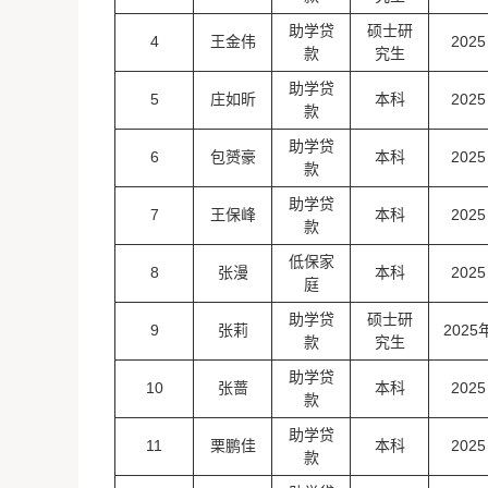
助学贷
硕士研
4
王金伟
2025
款
究生
助学贷
5
庄如昕
本科
2025
款
助学贷
6
包赟豪
本科
2025
款
助学贷
7
王保峰
本科
2025
款
低保家
8
张漫
本科
2025
庭
助学贷
硕士研
9
张莉
2025
款
究生
助学贷
10
张蔷
本科
2025
款
助学贷
11
栗鹏佳
本科
2025
款