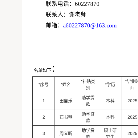
联系电话：
60227870
联系人：谢老师
邮箱：
a60227870@163.com
：
名单如下
*补贴类
*毕业
*序号
*姓名
*学历
别
间
助学贷
1
田自乐
本科
2025
款
助学贷
2
石书琴
本科
2025
款
助学贷
硕士研
3
周义昕
2025
款
究生