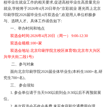
校毕业生就业工作的相关要求,促进高校毕业生高质量充分
就业,学校将于2026年4月20日举办“京彩就业
逐光而上
北京
印刷学院2026届毕业生
4月
双选会”,欢迎用人单位积极参
与、选聘人才。具体工作函告如下:
一、举办时间和地点
双选会时间
:2026年
4
月
20
日（周
一
）
9:00-12:30
双选会规模
:100+家
双选会地址
:北京印刷学院主校区体育馆(北京市大兴区
兴华大街二段1号)
二、参与对象
面向北京印刷学院
2026届全体毕业生(本科生1600+名,研
究生700+名)。
三、
参会须知
1. 参会单位请于当天9:00以前到会,9:30以后不再预留展
位。
2. 本次双选会不收会务费,来宾食宿和交通费用自理。